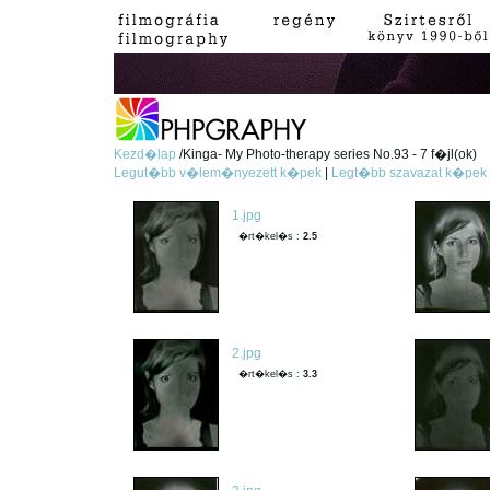
Kezd�lap
/Kinga- My Photo-therapy series No.93 - 7 f�jl(ok)
Legut�bb v�lem�nyezett k�pek
|
Legt�bb szavazat k�pek
1.jpg
�rt�kel�s :
2.5
2.jpg
�rt�kel�s :
3.3