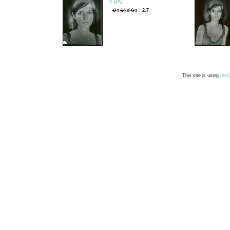
3.jpg
�rt�kel�s :
2.7
This site is using
php