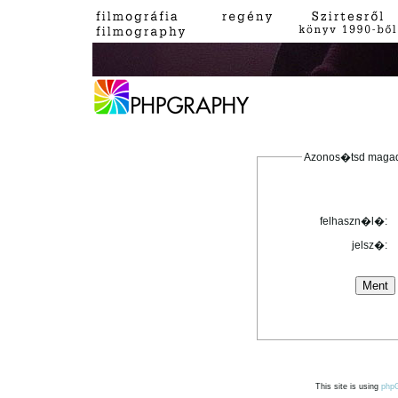
Azonos�tsd maga
felhaszn�l�:
jelsz�:
This site is using
php