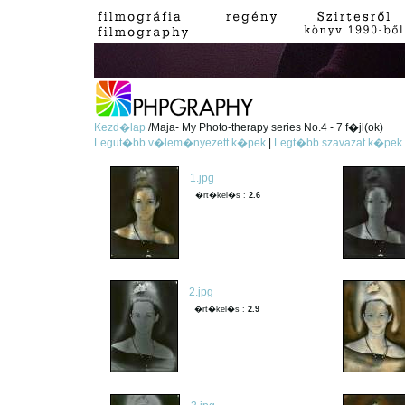
Kezd�lap
/Maja- My Photo-therapy series No.4 - 7 f�jl(ok)
Legut�bb v�lem�nyezett k�pek
|
Legt�bb szavazat k�pek
1.jpg
�rt�kel�s :
2.6
2.jpg
�rt�kel�s :
2.9