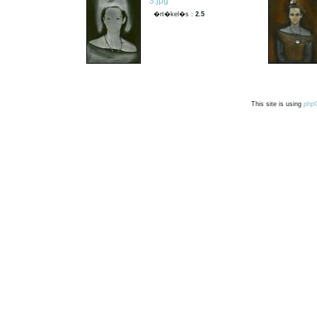
3.jpg
�rt�kel�s :
2.5
This site is using
php