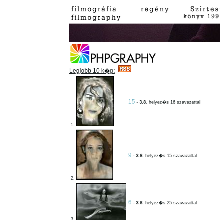
Legjobb 10 k�p:
15
-
3.8
. helyez�s 16 szavazattal
1.
9
-
3.6
. helyez�s 15 szavazattal
2.
6
-
3.6
. helyez�s 25 szavazattal
3.