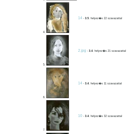
14
-
3.5
. helyez�s 22 szavazattal
4.
2.jpg
-
3.4
. helyez�s 21 szavazattal
5.
14
-
3.4
. helyez�s 11 szavazattal
6.
10
-
3.4
. helyez�s 32 szavazattal
7.