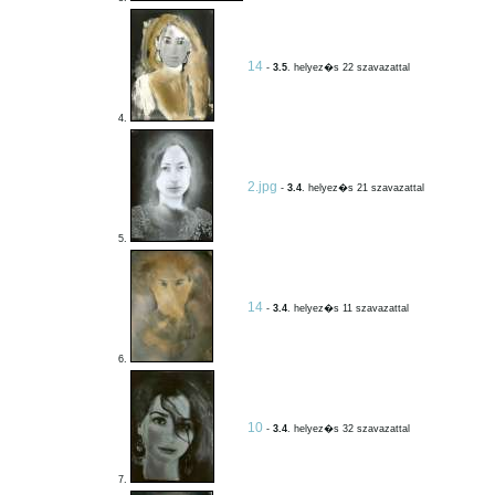
14
-
3.5
. helyez�s 22 szavazattal
4.
2.jpg
-
3.4
. helyez�s 21 szavazattal
5.
14
-
3.4
. helyez�s 11 szavazattal
6.
10
-
3.4
. helyez�s 32 szavazattal
7.