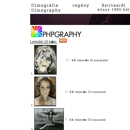
Legjobb 10 k�p:
15
-
3.8
. helyez�s 16 szavazattal
1.
9
-
3.6
. helyez�s 15 szavazattal
2.
6
-
3.6
. helyez�s 25 szavazattal
3.