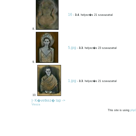
16
-
3.4
. helyez�s 21 szavazattal
8.
5.jpg
-
3.3
. helyez�s 23 szavazattal
9.
1.jpg
-
3.3
. helyez�s 21 szavazattal
10.
|- K�vetkez� lap ->
Vissza
This site is using
php