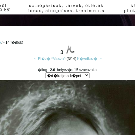
7
/ - 14 f�jl(ok)
3
<- El�z�
^Vissza^
(3/14)
K�vetkez� ->
�tlag :
2.6
. helyez�s 15 szavazattal