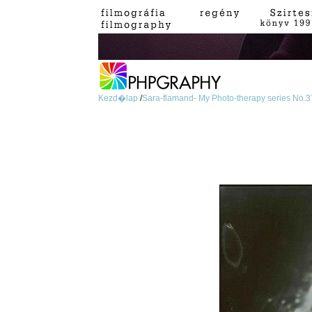
Kezd�lap
/
Sara-flamand- My Photo-therapy series No.3