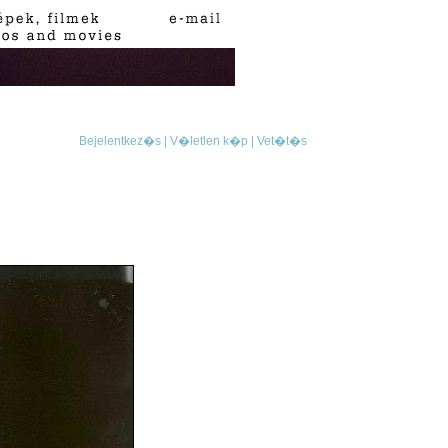
Bejelentkez�s |
V�letlen k�p |
Vet�t�s