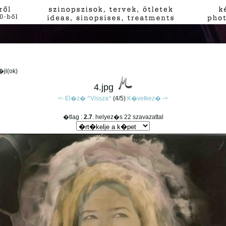
f�jl(ok)
4.jpg
<- El�z�
^Vissza^
(4/5)
K�vetkez� ->
�tlag :
2.7
. helyez�s 22 szavazattal