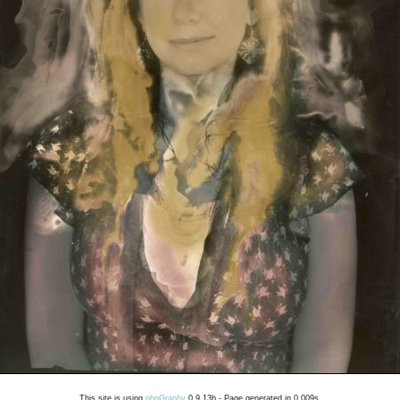
This site is using
phpGraphy
0.9.13b - Page generated in 0.009s.