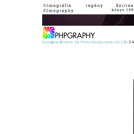
Kezd�lap
/
Kiskovi- My Photo-therapy series No.13
/ - 5 