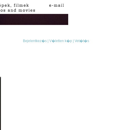
Bejelentkez�s |
V�letlen k�p |
Vet�t�s