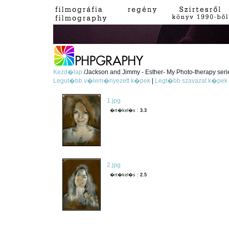
Kezd�lap
/Jackson and Jimmy - Esther- My Photo-therapy serie
Legut�bb v�lem�nyezett k�pek
|
Legt�bb szavazat k�pek
1.jpg
�rt�kel�s :
3.3
2.jpg
�rt�kel�s :
2.5