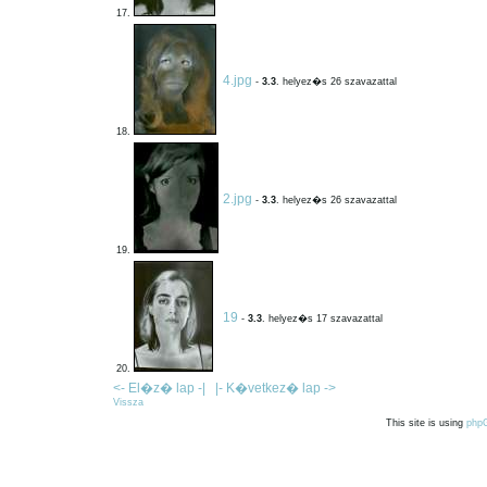
17.
4.jpg
-
3.3
. helyez�s 26 szavazattal
18.
2.jpg
-
3.3
. helyez�s 26 szavazattal
19.
19
-
3.3
. helyez�s 17 szavazattal
20.
<- El�z� lap -|
|- K�vetkez� lap ->
Vissza
This site is using
php