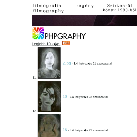
Legjobb 10 k�p:
2.jpg
-
3.4
. helyez�s 21 szavazattal
11.
10
-
3.4
. helyez�s 32 szavazattal
12.
16
-
3.4
. helyez�s 21 szavazattal