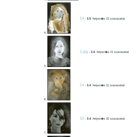
14
-
3.5
. helyez�s 22 szavazattal
4.
2.jpg
-
3.4
. helyez�s 21 szavazattal
5.
14
-
3.4
. helyez�s 11 szavazattal
6.
10
-
3.4
. helyez�s 32 szavazattal
7.