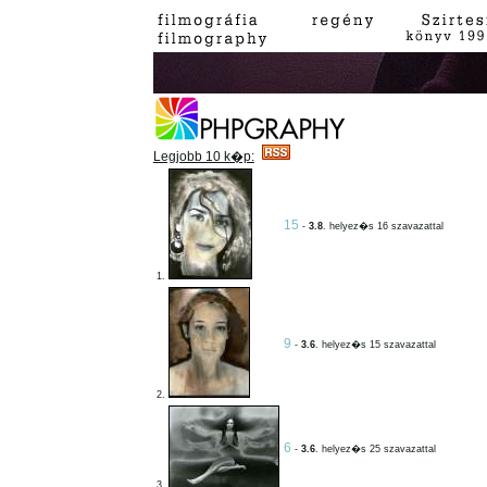
Legjobb 10 k�p:
15
-
3.8
. helyez�s 16 szavazattal
1.
9
-
3.6
. helyez�s 15 szavazattal
2.
6
-
3.6
. helyez�s 25 szavazattal
3.