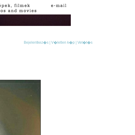
Bejelentkez�s |
V�letlen k�p |
Vet�t�s