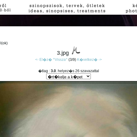
jl(ok)
3.jpg
<- El�z�
^Vissza^
(3/9)
K�vetkez� ->
�tlag :
3.0
. helyez�s 26 szavazattal