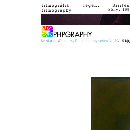
Kezd�lap
/
Petra- My Photo-therapy series No.39
/ - 9 f�