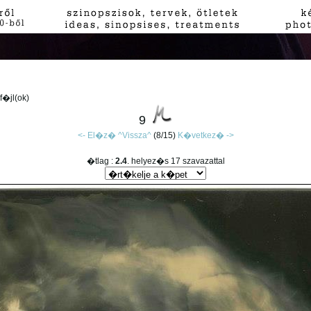
 f�jl(ok)
9
<- El�z�
^Vissza^
(8/15)
K�vetkez� ->
�tlag :
2.4
. helyez�s 17 szavazattal