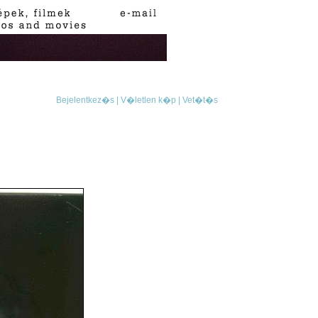
Bejelentkez�s |
V�letlen k�p |
Vet�t�s