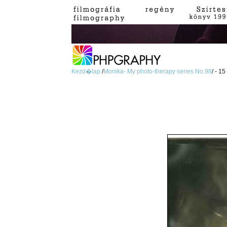
Kezd�lap
/
Monika- My photo-therapy series No.98
/ - 15