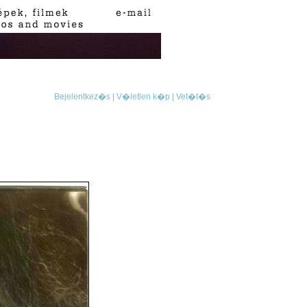
Bejelentkez�s |
V�letlen k�p |
Vet�t�s