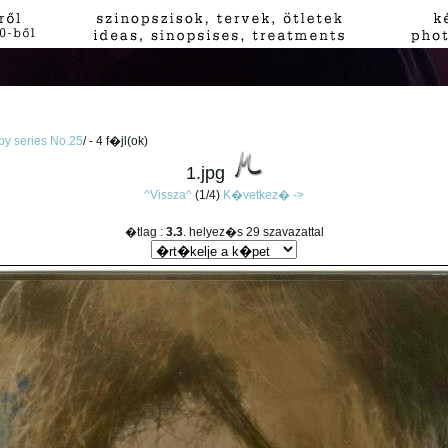
py series No.25
/ - 4 f�jl(ok)
1.jpg
^Vissza^
(1/4)
K�vetkez� ->
�tlag :
3.3
. helyez�s 29 szavazattal