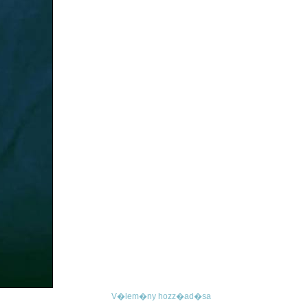
V�lem�ny hozz�ad�sa