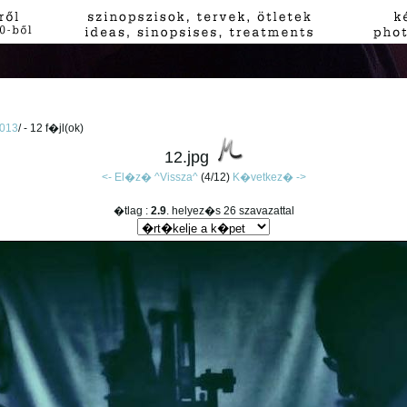
2013
/ - 12 f�jl(ok)
12.jpg
<- El�z�
^Vissza^
(4/12)
K�vetkez� ->
�tlag :
2.9
. helyez�s 26 szavazattal