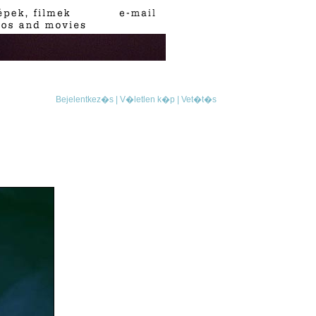
Bejelentkez�s |
V�letlen k�p |
Vet�t�s