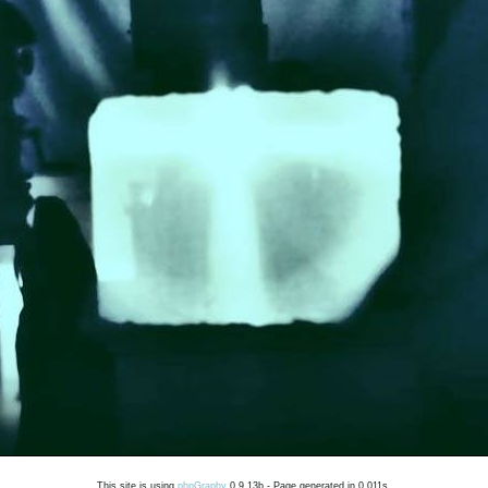
This site is using
phpGraphy
0.9.13b - Page generated in 0.011s.