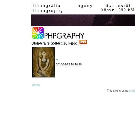
Utolj�ra felt�lt�tt 10 k�p:
7
2016-03-13 16:16:18
Vissza
This site is using
php