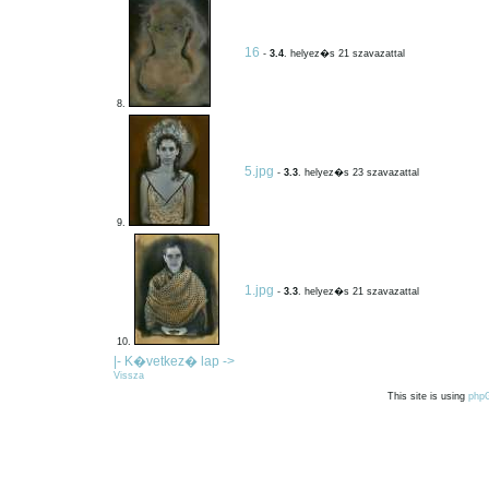
16
-
3.4
. helyez�s 21 szavazattal
8.
5.jpg
-
3.3
. helyez�s 23 szavazattal
9.
1.jpg
-
3.3
. helyez�s 21 szavazattal
10.
|- K�vetkez� lap ->
Vissza
This site is using
php