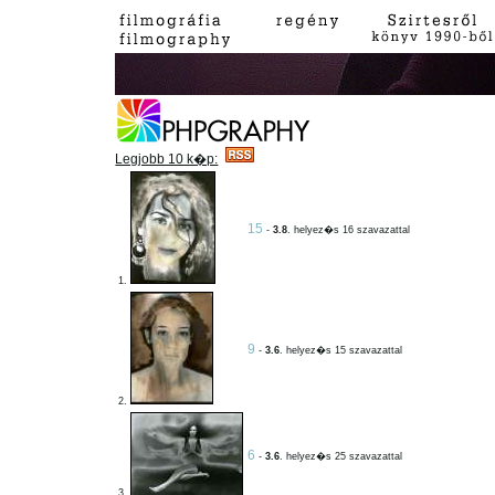
Legjobb 10 k�p:
15
-
3.8
. helyez�s 16 szavazattal
1.
9
-
3.6
. helyez�s 15 szavazattal
2.
6
-
3.6
. helyez�s 25 szavazattal
3.