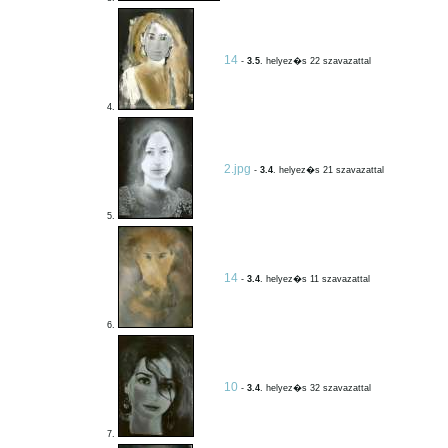
14
-
3.5
. helyez�s 22 szavazattal
4.
2.jpg
-
3.4
. helyez�s 21 szavazattal
5.
14
-
3.4
. helyez�s 11 szavazattal
6.
10
-
3.4
. helyez�s 32 szavazattal
7.