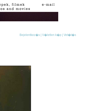
Bejelentkez�s |
V�letlen k�p |
Vet�t�s