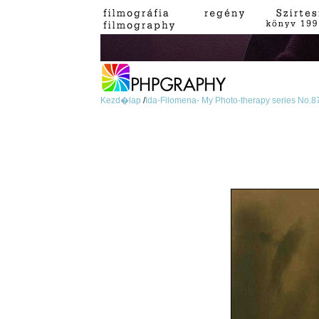
Kezd�lap
/
Ida-Filomena- My Photo-therapy series No.8