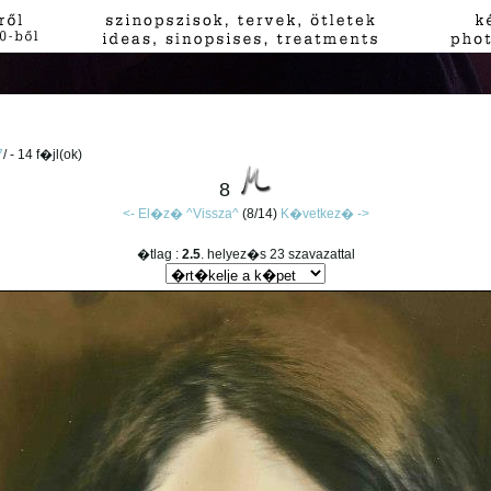
7
/ - 14 f�jl(ok)
8
<- El�z�
^Vissza^
(8/14)
K�vetkez� ->
�tlag :
2.5
. helyez�s 23 szavazattal