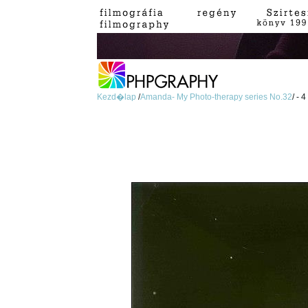
Kezd�lap
/
Amanda- My Photo-therapy series No.32
/ - 