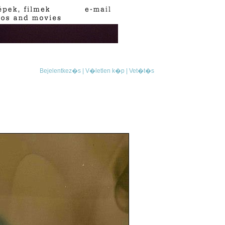
Bejelentkez�s |
V�letlen k�p |
Vet�t�s