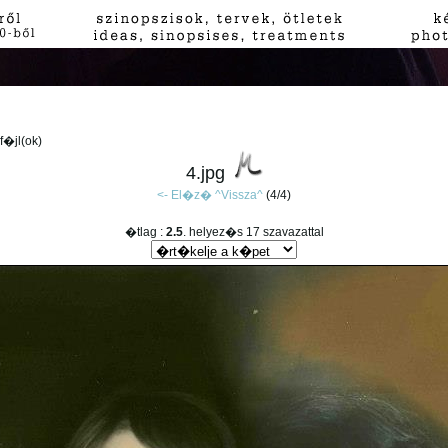
4 f�jl(ok)
4.jpg
<- El�z�
^Vissza^
(4/4)
�tlag :
2.5
. helyez�s 17 szavazattal