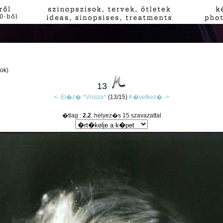
(ok)
13
<- El�z�
^Vissza^
(13/15)
K�vetkez� ->
�tlag :
2.2
. helyez�s 15 szavazattal