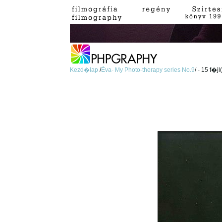
Kezd�lap
/
Éva- My Photo-therapy series No.9
/ - 15 f�jl