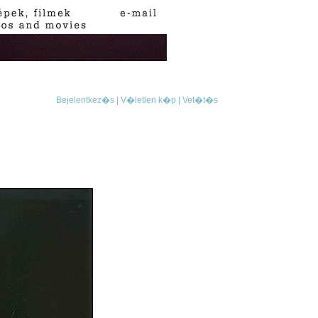
Bejelentkez�s |
V�letlen k�p |
Vet�t�s