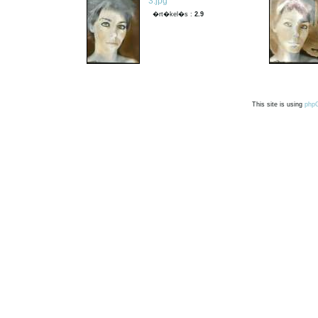
3.jpg
�rt�kel�s :
2.9
This site is using
php