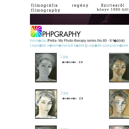
Kezd�lap
/Petra- My Photo-therapy series No.80 - 8 f�jl(ok)
Legut�bb v�lem�nyezett k�pek
|
Legt�bb szavazat k�pek
1.jpg
�rt�kel�s :
2.6
2.jpg
�rt�kel�s :
2.6