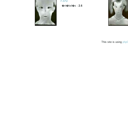
3.jpg
�rt�kel�s :
2.6
This site is using
php