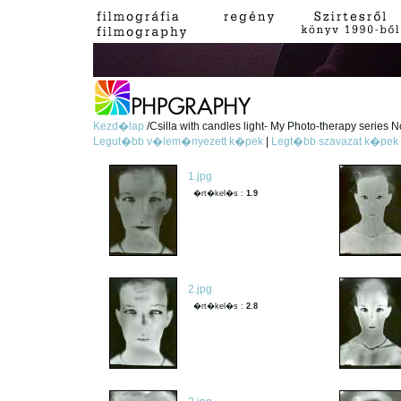
Kezd�lap
/Csilla with candles light- My Photo-therapy series N
Legut�bb v�lem�nyezett k�pek
|
Legt�bb szavazat k�pek
1.jpg
�rt�kel�s :
1.9
2.jpg
�rt�kel�s :
2.8