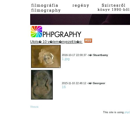
Utols� 10 v�lem�nyezett k�p:
2016-10-17 22:00:37 -t�l
Stuartbamy
1.jpg
2015-11-10 22:46:12 -t�l
Georgeor
16
Vissza
This site is using
php