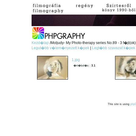
Kezd�lap
/Moljudy- My Photo-therapy series No.89 - 3 f�jl(ok)
Legut�bb v�lem�nyezett k�pek
|
Legt�bb szavazat k�pek
1.jpg
�rt�kel�s :
3.1
This site is using
php