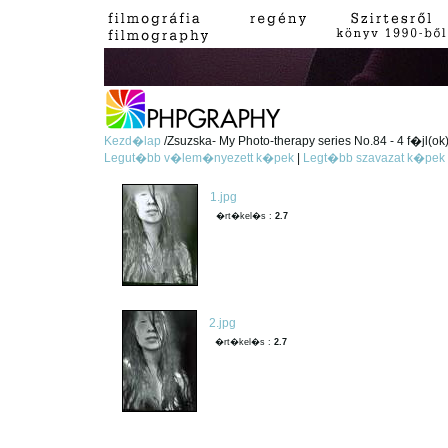
Kezd�lap
/Zsuzska- My Photo-therapy series No.84 - 4 f�jl(ok
Legut�bb v�lem�nyezett k�pek
|
Legt�bb szavazat k�pek
1.jpg
�rt�kel�s :
2.7
2.jpg
�rt�kel�s :
2.7