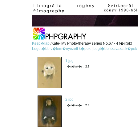
Kezd�lap
/Kate- My Photo-therapy series No.67 - 4 f�jl(ok)
Legut�bb v�lem�nyezett k�pek
|
Legt�bb szavazat k�pek
1.jpg
�rt�kel�s :
2.9
2.jpg
�rt�kel�s :
2.6