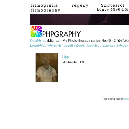
Kezd�lap
/Michael- My Photo-therapy series No.46 - 2 f�jl(ok)
Legut�bb v�lem�nyezett k�pek
|
Legt�bb szavazat k�pek
1.jpg
�rt�kel�s :
2.9
This site is using
php