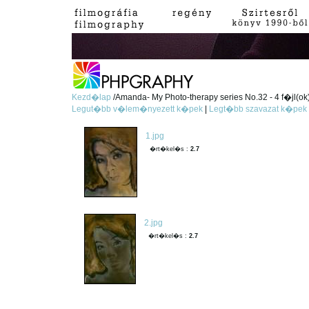
Kezd�lap
/Amanda- My Photo-therapy series No.32 - 4 f�jl(ok
Legut�bb v�lem�nyezett k�pek
|
Legt�bb szavazat k�pek
1.jpg
�rt�kel�s :
2.7
2.jpg
�rt�kel�s :
2.7