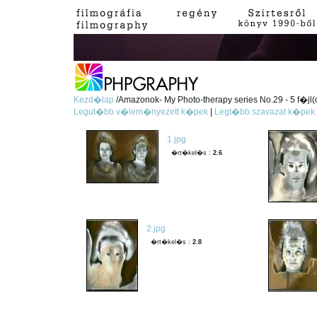
Kezd�lap
/Amazonok- My Photo-therapy series No.29 - 5 f�jl(
Legut�bb v�lem�nyezett k�pek
|
Legt�bb szavazat k�pek
1.jpg
�rt�kel�s :
2.6
2.jpg
�rt�kel�s :
2.8