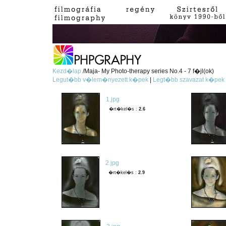
Kezd�lap
/Maja- My Photo-therapy series No.4 - 7 f�jl(ok)
Legut�bb v�lem�nyezett k�pek
|
Legt�bb szavazat k�pek
1.jpg
�rt�kel�s :
2.6
2.jpg
�rt�kel�s :
2.9