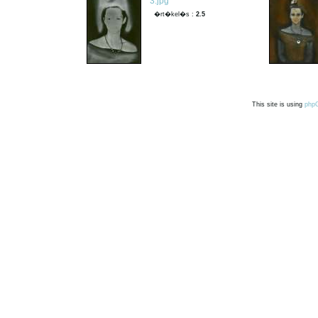
3.jpg
�rt�kel�s :
2.5
This site is using
php