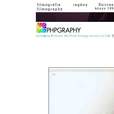
Kezd�lap
/
Friends- My Photo-therapy version No.50
/ - 