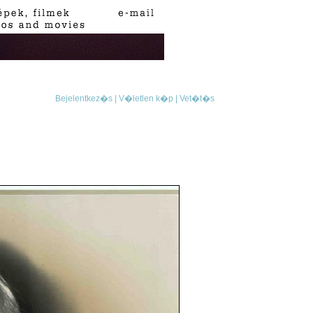
Bejelentkez�s |
V�letlen k�p |
Vet�t�s