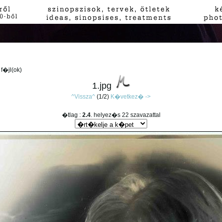
2 f�jl(ok)
1.jpg
^Vissza^
(1/2)
K�vetkez� ->
�tlag :
2.4
. helyez�s 22 szavazattal