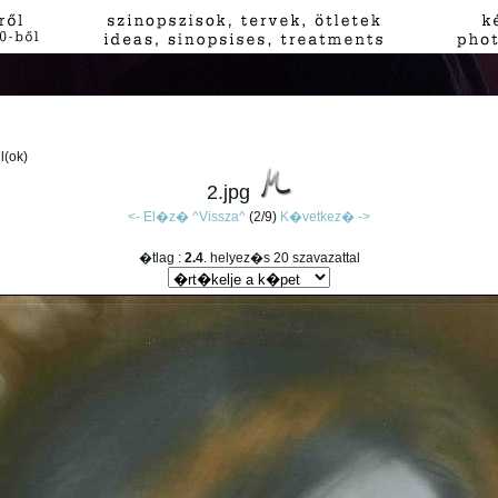
jl(ok)
2.jpg
<- El�z�
^Vissza^
(2/9)
K�vetkez� ->
�tlag :
2.4
. helyez�s 20 szavazattal