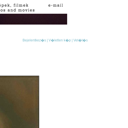
Bejelentkez�s |
V�letlen k�p |
Vet�t�s