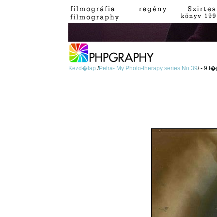
Kezd�lap
/
Petra- My Photo-therapy series No.39
/ - 9 f�