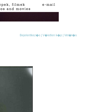
Bejelentkez�s |
V�letlen k�p |
Vet�t�s