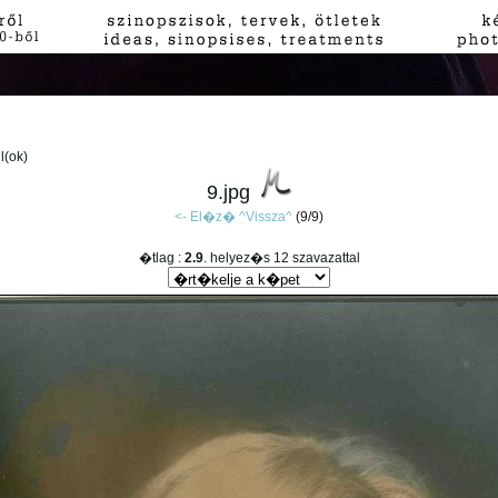
jl(ok)
9.jpg
<- El�z�
^Vissza^
(9/9)
�tlag :
2.9
. helyez�s 12 szavazattal