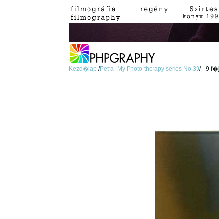
Kezd�lap
/
Petra- My Photo-therapy series No.39
/ - 9 f�