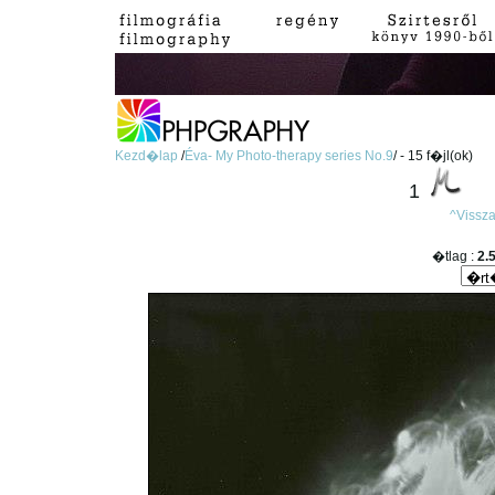
Kezd�lap
/
Éva- My Photo-therapy series No.9
/ - 15 f�jl(ok)
1
^Vissz
�tlag :
2.