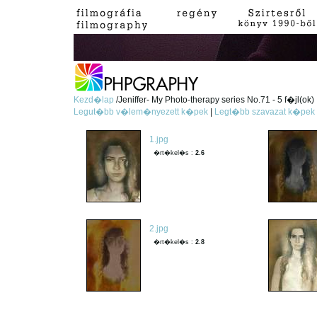
Kezd�lap
/Jeniffer- My Photo-therapy series No.71 - 5 f�jl(ok)
Legut�bb v�lem�nyezett k�pek
|
Legt�bb szavazat k�pek
1.jpg
�rt�kel�s :
2.6
2.jpg
�rt�kel�s :
2.8