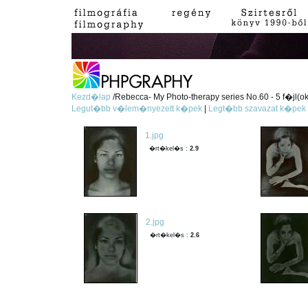
Kezd�lap
/Rebecca- My Photo-therapy series No.60 - 5 f�jl(ok
Legut�bb v�lem�nyezett k�pek
|
Legt�bb szavazat k�pek
1.jpg
�rt�kel�s :
2.9
2.jpg
�rt�kel�s :
2.6