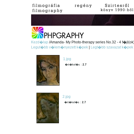
Kezd�lap
/Amanda- My Photo-therapy series No.32 - 4 f�jl(ok
Legut�bb v�lem�nyezett k�pek
|
Legt�bb szavazat k�pek
1.jpg
�rt�kel�s :
2.7
2.jpg
�rt�kel�s :
2.7